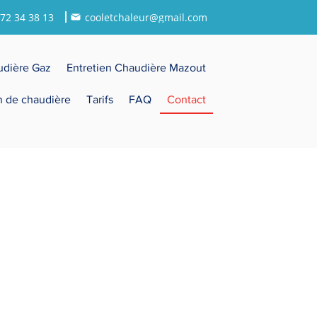
72 34 38 13
cooletchaleur@gmail.com
udière Gaz
Entretien Chaudière Mazout
on de chaudière
Tarifs
FAQ
Contact